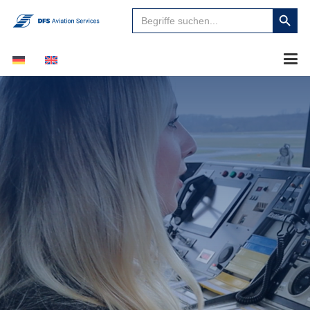
Suchen
Search
für:
Button